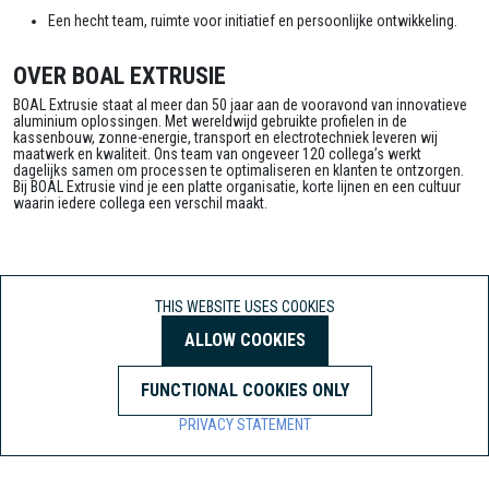
Een hecht team, ruimte voor initiatief en persoonlijke ontwikkeling.
OVER BOAL EXTRUSIE
BOAL Extrusie staat al meer dan 50 jaar aan de vooravond van innovatieve
aluminium oplossingen. Met wereldwijd gebruikte profielen in de
kassenbouw, zonne-energie, transport en electrotechniek leveren wij
maatwerk en kwaliteit. Ons team van ongeveer 120 collega’s werkt
dagelijks samen om processen te optimaliseren en klanten te ontzorgen.
Bij BOAL Extrusie vind je een platte organisatie, korte lijnen en een cultuur
waarin iedere collega een verschil maakt.
THIS WEBSITE USES COOKIES
CONTACT INFORMATION
ALLOW COOKIES
Contact person:
Joyce Bruggeling
Email:
j.bruggeling@boalgroup.com
FUNCTIONAL COOKIES ONLY
PRIVACY STATEMENT