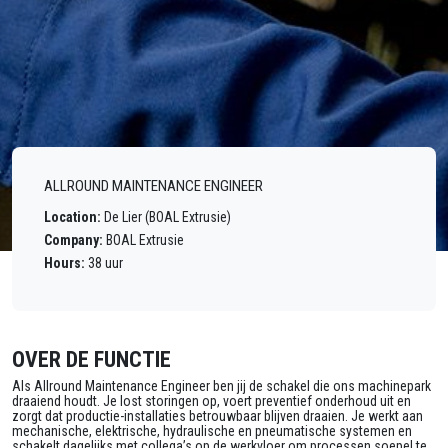
ALLROUND MAINTENANCE ENGINEER
Location:
De Lier (BOAL Extrusie)
Company:
BOAL Extrusie
Hours:
38 uur
OVER DE FUNCTIE
Als Allround Maintenance Engineer ben jij de schakel die ons machinepark
draaiend houdt. Je lost storingen op, voert preventief onderhoud uit en
zorgt dat productie-installaties betrouwbaar blijven draaien. Je werkt aan
mechanische, elektrische, hydraulische en pneumatische systemen en
schakelt dagelijks met collega’s op de werkvloer om processen soepel te