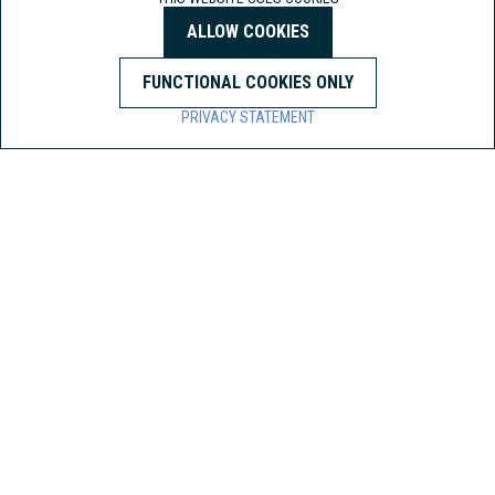
korte lijnen en een cultuur waarin iedere collega een verschil maakt.
ALLOW COOKIES
FUNCTIONAL COOKIES ONLY
PRIVACY STATEMENT
CONTACT INFORMATION
Contact person:
Joyce Bruggeling
Email:
careers@boalgroup.com
BACK TO ALL VACANCIES