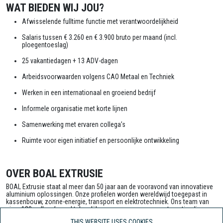
WAT BIEDEN WIJ JOU?
Afwisselende fulltime functie met verantwoordelijkheid
Salaris tussen € 3.260 en € 3.900 bruto per maand (incl.
ploegentoeslag)
25 vakantiedagen + 13 ADV-dagen
Arbeidsvoorwaarden volgens CAO Metaal en Techniek
Werken in een internationaal en groeiend bedrijf
Informele organisatie met korte lijnen
Samenwerking met ervaren collega’s
Ruimte voor eigen initiatief en persoonlijke ontwikkeling
OVER BOAL EXTRUSIE
BOAL Extrusie staat al meer dan 50 jaar aan de vooravond van innovatieve
aluminium oplossingen. Onze profielen worden wereldwijd toegepast in
kassenbouw, zonne-energie, transport en elektrotechniek. Ons team van
circa 130 collega’s werkt dagelijks samen om processen te optimaliseren
en klanten te ontzorgen. Bij BOAL Extrusie vind je een platte organisatie,
THIS WEBSITE USES COOKIES